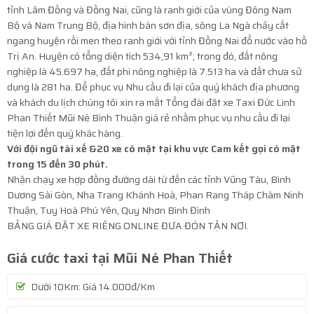
tỉnh Lâm Đồng và Đồng Nai, cũng là ranh giới của vùng Đông Nam
Bộ và Nam Trung Bộ, địa hình bán sơn địa, sông La Ngà chảy cắt
ngang huyện rồi men theo ranh giới với tỉnh Đồng Nai đổ nước vào hồ
Trị An. Huyện có tổng diện tích 534,91 km²; trong đó, đất nông
nghiệp là 45.697 ha, đất phi nông nghiệp là 7.513 ha và đất chưa sử
dụng là 281 ha. Để phục vụ Nhu cầu đi lại của quý khách địa phương
và khách du lịch chúng tôi xin ra mắt Tổng đài đặt xe Taxi Đức Linh
Phan Thiết Mũi Né Bình Thuận giá rẻ nhằm phục vụ nhu cầu đi lại
tiện lợi đến quý khác hàng.
Với đội ngũ tài xế &20 xe có mặt tại khu vực Cam kết gọi có mặt
trong 15 đến 30 phút.
Nhận chạy xe hợp đồng đường dài từ đến các tỉnh Vũng Tàu, Bình
Dương Sài Gòn, Nha Trang Khánh Hoà, Phan Rang Tháp Chàm Ninh
Thuận, Tuy Hoà Phú Yên, Quy Nhơn Bình Đình
BẢNG GIÁ ĐẶT XE RIÊNG ONLINE ĐƯA ĐÓN TẬN NƠI.
Giá cước taxi tại Mũi Né Phan Thiết
Dưới 10Km: Giá 14.000đ/Km