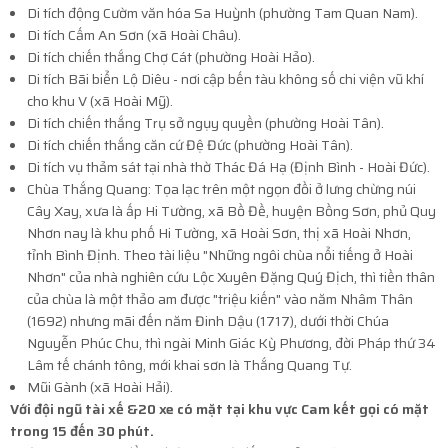
Di tích động Cườm văn hóa Sa Huỳnh (phường Tam Quan Nam).
Di tích Cấm An Sơn (xã Hoài Châu).
Di tích chiến thắng Chợ Cát (phường Hoài Hảo).
Di tích Bãi biển Lộ Diêu - nơi cập bến tàu không số chi viện vũ khí
cho khu V (xã Hoài Mỹ).
Di tích chiến thắng Trụ sở ngụy quyền (phường Hoài Tân).
Di tích chiến thắng căn cứ Đệ Đức (phường Hoài Tân).
Di tích vụ thảm sát tại nhà thờ Thác Đá Hạ (Định Bình - Hoài Đức).
Chùa Thắng Quang: Tọa lạc trên một ngọn đồi ở lưng chừng núi
Cây Xay, xưa là ấp Hi Tường, xã Bồ Đề, huyện Bồng Sơn, phủ Quy
Nhơn nay là khu phố Hi Tường, xã Hoài Sơn, thị xã Hoài Nhơn,
tỉnh Bình Định. Theo tài liệu "Những ngôi chùa nổi tiếng ở Hoài
Nhơn" của nhà nghiên cứu Lộc Xuyên Đặng Quý Địch, thì tiền thân
của chùa là một thảo am được "triệu kiến" vào năm Nhâm Thân
(1692) nhưng mãi đến năm Đinh Dậu (1717), dưới thời Chúa
Nguyễn Phúc Chu, thì ngài Minh Giác Kỳ Phương, đời Pháp thứ 34
Lâm tế chánh tông, mới khai sơn là Thắng Quang Tự.
Mũi Gành (xã Hoài Hải).
Với đội ngũ tài xế &20 xe có mặt tại khu vực Cam kết gọi có mặt
trong 15 đến 30 phút.